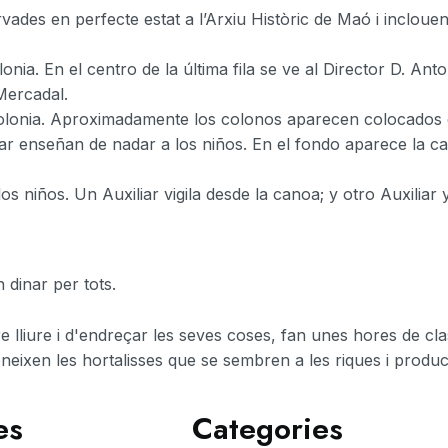
rvades en perfecte estat a l’Arxiu Històric de Maó i inclou
lonia. En el centro de la última fila se ve al Director D. An
 Mercadal.
Colonia. Aproximadamente los colonos aparecen colocados c
iar enseñan de nadar a los niños. En el fondo aparece la ca
 niños. Un Auxiliar vigila desde la canoa; y otro Auxiliar y
n dinar per tots.
re lliure i d'endreçar les seves coses, fan unes hores de cla
coneixen les hortalisses que se sembren a les riques i produc
es
Categories