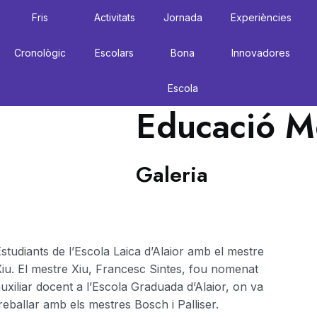
Fris
Activitats
Jornada
Experiències
Cronològic
Escolars
Bona
Innovadores
Escola
Educació M
Galeria
studiants de l’Escola Laica d’Alaior amb el mestre
iu. El mestre Xiu, Francesc Sintes, fou nomenat
uxiliar docent a l’Escola Graduada d’Alaior, on va
reballar amb els mestres Bosch i Palliser.