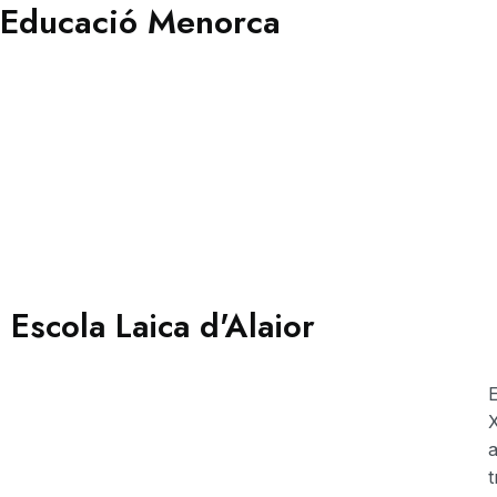
Educació Menorca
Escola Laica d'Alaior
E
X
a
t