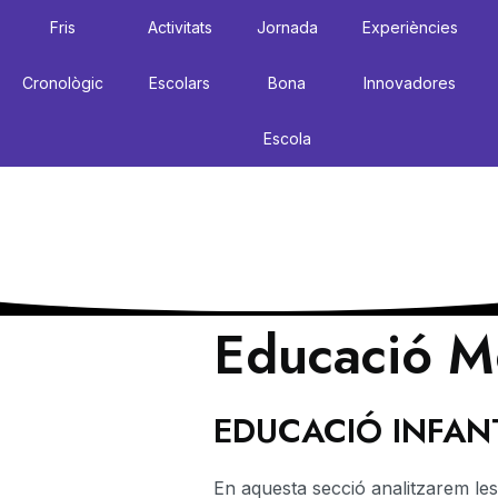
Fris
Activitats
Jornada
Experiències
Cronològic
Escolars
Bona
Innovadores
Escola
Educació M
EDUCACIÓ INFAN
En aquesta secció analitzarem les 