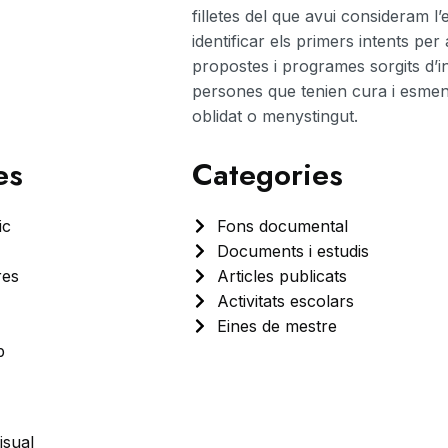
filletes del que avui consideram l
identificar els primers intents per ac
propostes i programes sorgits d’in
persones que tenien cura i esme
oblidat o menystingut.
es
Categories
ic
Fons documental
Documents i estudis
res
Articles publicats
Activitats escolars
Eines de mestre
b
isual