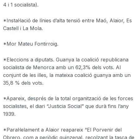
4 i 1 socialista).
*Instal·lació de línies d’alta tensió entre Maó, Alaior, Es
Castell i La Mola.
*Mor Mateu Fontirroig.
*Eleccions a diputats. Guanya la coalició republicana
socialista de Menorca amb un 62,3% dels vots. Al
conjunt de les illes, la mateixa coalició guanya amb un
35,8 % dels vots.
*Apareix, després de la total organització de les forces
socialistes, el diari “Justicia Social” que durà fins l’any
1939.
*Paral·lelament a Alaior reapareix “El Porvenir del
Obrero, com a periòdic quinzenal, recolzant la tasca de